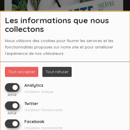
Les informations que nous
collectons
Nous utilisons des cookies pour fournir les services et les
fonctionnalités proposés sur notre site et pour améliorer
l'expérience de nos utilisateurs.
Tout accepter
Tout refuser
Analytics
POUR L’AMOUR DU JAZZ, PASSIONNÉMENT…
Utilisation: Analyse
Activé
Toujours en quête d’émotions, musicien passionné, me
Twitter
laissant guider par mes coups de coeur, la
Utilisation: Fonctionnalité
e
programmation de cette 28
édition est fidèle à la
Activé
philosophie éclectique du Festival, mettant en lumière les
Facebook
nombreuses
Utilisation: Fonctionnalité