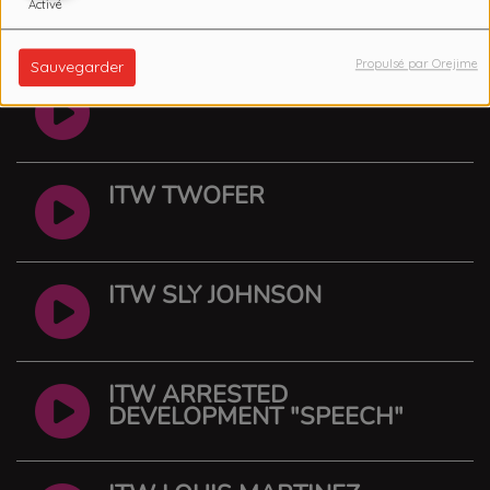
Activé
Lire la suite
Propulsé par Orejime
Sauvegarder
ITW KHAM MESLIEN
ITW TWOFER
ITW SLY JOHNSON
ITW ARRESTED
DEVELOPMENT "SPEECH"