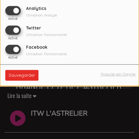
Analytics
Utilisation: Analyse
Activé
Twitter
Utilisation: Fonctionnalité
Activé
Facebook
Utilisation: Fonctionnalité
Activé
Propulsé par Orejime
Sauvegarder
Lire la suite
ITW L'ASTRELIER